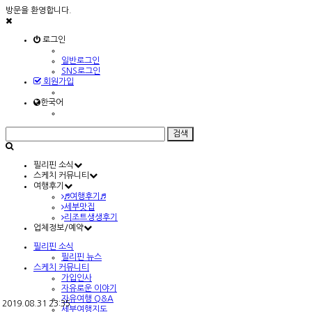
방문을 환영합니다.
로그인
일반로그인
SNS로그인
회원가입
한국어
필리핀 소식
스케치 커뮤니티
여행후기
♬여행후기♬
세부맛집
리조트생생후기
업체정보/예약
필리핀 소식
필리핀 뉴스
스케치 커뮤니티
가입인사
자유로운 이야기
자유여행 Q&A
2019.08.31 23:35
세부여행지도