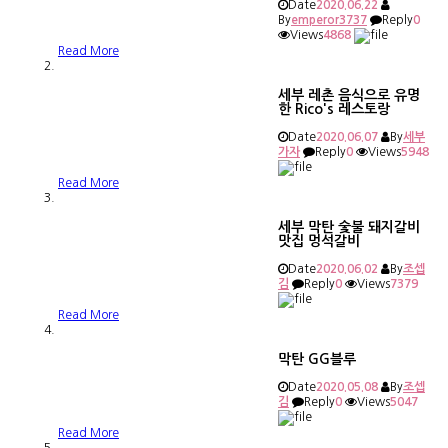
Date
2020.06.22
By
emperor3737
Reply
0
Views
4868
Read More
세부 레촌 음식으로 유명
한 Rico's 레스토랑
Date
2020.06.07
By
세부
가자
Reply
0
Views
5948
Read More
세부 막탄 숯불 돼지갈비
맛집 멍석갈비
Date
2020.06.02
By
조셉
김
Reply
0
Views
7379
Read More
막탄 GG블루
Date
2020.05.08
By
조셉
김
Reply
0
Views
5047
Read More