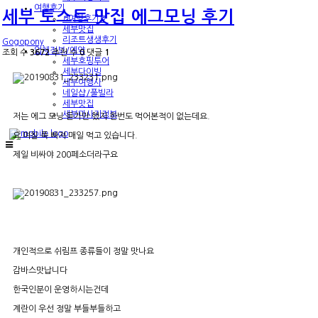
여행후기
세부 토스트 맛집 에그모닝 후기
♬여행후기♬
세부맛집
리조트생생후기
Gogopony
업체정보/예약
조회 수
3672
추천 수
0
댓글
1
세부호핑투어
세부다이빙
세부여행사
네일샵/풀빌라
세부맛집
세부마사지정보
저는 에그 모닝 듣기만 했지 한번도 먹어본적이 없는데요.
요 며칠 푹 빠져 매일 먹고 있습니다.
제일 비싸야 200페소더라구요
개인적으로 쉬림프 종류들이 정말 맛나요
감바스맛납니다
한국인분이 운영하시는건데
계란이 우선 정말 부들부들하고