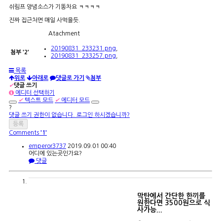
쉬림프 양념소스가 기똥차요 ㅋㅋㅋㅋ
진짜 집근처면 매일 사먹을듯.
Atachment
20190831_233231.png
,
첨부
'
2
'
20190831_233257.png
,
목록
위로
아래로
댓글로 가기
첨부
✔
댓글 쓰기
에디터 선택하기
✔
텍스트 모드
✔
에디터 모드
?
댓글 쓰기 권한이 없습니다. 로그인 하시겠습니까?
Comments
'1'
emperor3737
2019.09.01 00:40
어디에 있는곳인가요?
댓글
막탄에서 간단한 한끼를
원한다면 3500원으로 식
사가능...