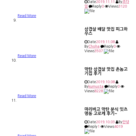
Date
2019.11.11
By
조다
잉
Reply
0
Views
3120
Read More
삼겹살 배달 맛집 피그하
우스
Date
2019.11.08
By
Choha
Reply
0
Views
3507
Read More
막탄 삼겹살 맛집 촌놈고
기집 후기
Date
2019.10.08
By
kumusta
Reply
0
Views
8228
Read More
마리바고 막탄 분식 잇츠
명동 고로케 후기~
Date
2019.10.03
By
안녕
Reply
1
Views
4019
Read More