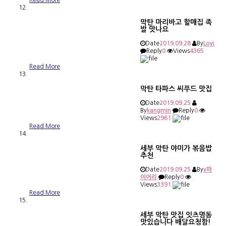
막탄 마리바고 할매집 족
발 맛나요
Date
2019.09.28
By
Lovi
Reply
0
Views
4365
Read More
막탄 타파스 씨푸드 맛집
Date
2019.09.25
By
kangmin
Reply
0
Views
2961
Read More
세부 막탄 야미가 볶음밥
추천
Date
2019.09.25
By
v파
이어리
Reply
0
Views
3391
Read More
세부 막탄 맛집 잇츠명동
맛있습니다 배달요청함!