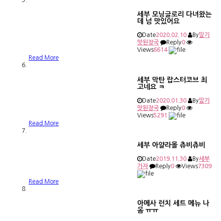
세부 모닝글로리 다녀왔는
데 넘 맛있어요
Date
2020.02.10
By
딸기
맛된장국
Reply
0
Views
6614
Read More
세부 막탄 랍스터코브 최
고네요 ㅋ
Date
2020.01.30
By
딸기
맛된장국
Reply
0
Views
5291
Read More
세부 아얄라몰 츄비츄비
Date
2019.11.30
By
세부
가자
Reply
0
Views
7309
Read More
아메사 런치 세트 메뉴 나
옴 ㅠㅠ