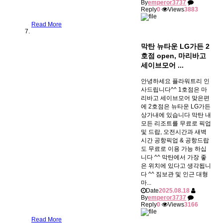
By
emperor3737
Reply
0
Views
3883
Read More
막탄 뉴타운 LG가든 2
호점 open, 마리바고
세이브모어 ...
안녕하세요 플라워트리 인
사드립니다^^ 1호점은 마
리바고 세이브모어 맞은편
에 2호점은 뉴타운 LG가든
상가내에 있습니다 막탄 내
모든 리조트를 무료로 픽업
및 드랍, 오전시간과 새벽
시간 공항픽업 & 공항드랍
도 무료로 이용 가능 하십
니다 ^^ 막탄에서 가장 좋
은 위치에 있다고 생각됩니
다 ^^ 짐보관 및 인근 대형
마...
Date
2025.08.18
By
emperor3737
Reply
0
Views
3166
Read More