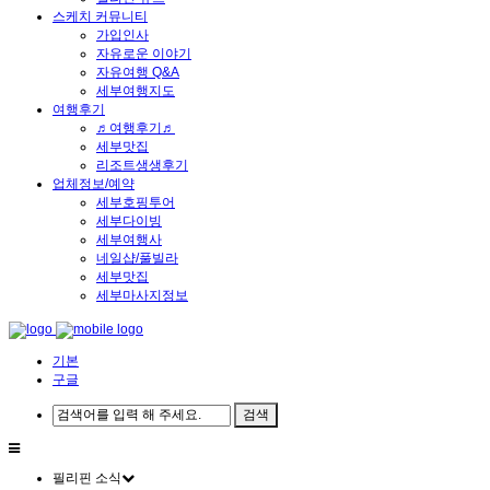
스케치 커뮤니티
가입인사
자유로운 이야기
자유여행 Q&A
세부여행지도
여행후기
♬여행후기♬
세부맛집
리조트생생후기
업체정보/예약
세부호핑투어
세부다이빙
세부여행사
네일샵/풀빌라
세부맛집
세부마사지정보
기본
구글
필리핀 소식