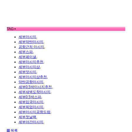
TAG •
세부마사지
,
세부막탄마사지
,
공항근처 마사지
,
세부스파
,
세부페이셜
,
세부마사지추천
,
세부마사지샵
,
세부맛사지
,
세부마사지샵추천
,
막탄공항마사지
,
세부0.5박마사지추천
,
세부새벽도착마사지
,
세부0.5박스파
,
세부입국마사지
,
세부픽업마사지
,
세부마사지공항드랍
,
세부첫날팩
,
세부야간마사지
,
목록