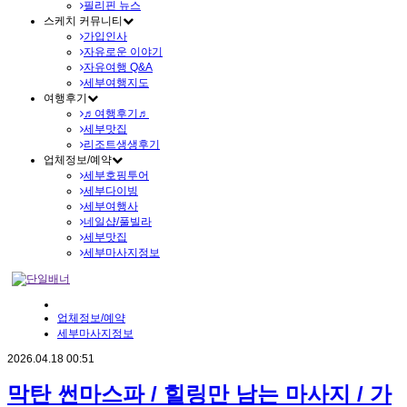
필리핀 뉴스
스케치 커뮤니티
가입인사
자유로운 이야기
자유여행 Q&A
세부여행지도
여행후기
♬여행후기♬
세부맛집
리조트생생후기
업체정보/예약
세부호핑투어
세부다이빙
세부여행사
네일샵/풀빌라
세부맛집
세부마사지정보
업체정보/예약
세부마사지정보
2026.04.18 00:51
막탄 썬마스파 / 힐링만 남는 마사지 / 가