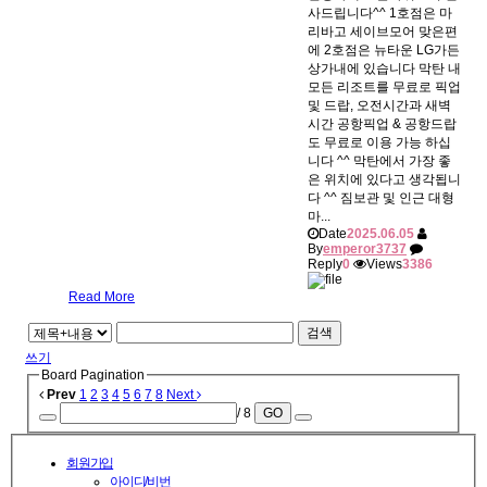
사드립니다^^ 1호점은 마
리바고 세이브모어 맞은편
에 2호점은 뉴타운 LG가든
상가내에 있습니다 막탄 내
모든 리조트를 무료로 픽업
및 드랍, 오전시간과 새벽
시간 공항픽업 & 공항드랍
도 무료로 이용 가능 하십
니다 ^^ 막탄에서 가장 좋
은 위치에 있다고 생각됩니
다 ^^ 짐보관 및 인근 대형
마...
Date
2025.06.05
By
emperor3737
Reply
0
Views
3386
Read More
검색
쓰기
Board Pagination
Prev
1
2
3
4
5
6
7
8
Next
/ 8
GO
회원가입
아이디/비번