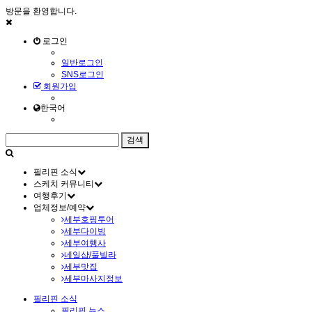
방문을 환영합니다.
로그인
일반로그인
SNS로그인
회원가입
한국어
필리핀 소식
스케치 커뮤니티
여행후기
업체정보/예약
세부호핑투어
세부다이빙
세부여행사
네일샵/풀빌라
세부맛집
세부마사지정보
필리핀 소식
필리핀 뉴스