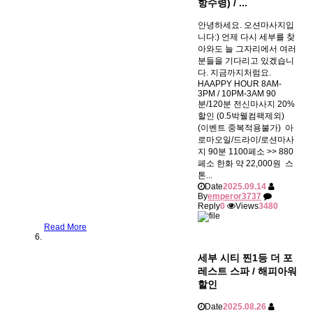
항수령) / ...
안녕하세요. 오션마사지입
니다:) 언제 다시 세부를 찾
아와도 늘 그자리에서 여러
분들을 기다리고 있겠습니
다. 지금까지처럼요.
HAAPPY HOUR 8AM-
3PM / 10PM-3AM 90
분/120분 전신마사지 20%
할인 (0.5박웰컴팩제외)
(이벤트 중복적용불가) ​ 아
로마오일/드라이/로션마사
지 90분 1100페소 >> 880
페소 한화 약 22,000원 ​ 스
톤...
Date
2025.09.14
By
emperor3737
Reply
0
Views
3480
Read More
세부 시티 찐1등 더 포
레스트 스파 / 해피아워
할인
Date
2025.08.26