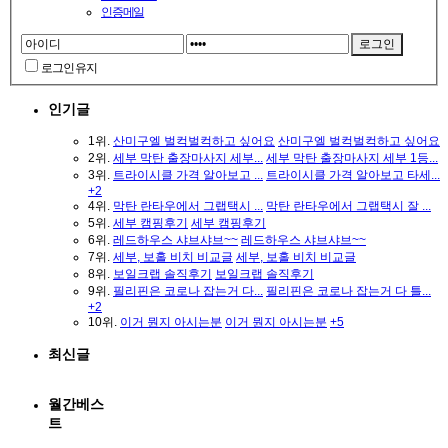
인증메일
로그인 유지
인기글
1위.
산미구엘 벌컥벌컥하고 싶어요
산미구엘 벌컥벌컥하고 싶어요
2위.
세부 막탄 출장마사지 세부...
세부 막탄 출장마사지 세부 1등...
3위.
트라이시클 가격 알아보고 ...
트라이시클 가격 알아보고 타세...
+2
4위.
막탄 란타우에서 그랩택시 ...
막탄 란타우에서 그랩택시 잘 ...
5위.
세부 캠핑후기
세부 캠핑후기
6위.
레드하우스 샤브샤브~~
레드하우스 샤브샤브~~
7위.
세부, 보홀 비치 비교글
세부, 보홀 비치 비교글
8위.
보일크랩 솔직후기
보일크랩 솔직후기
9위.
필리핀은 코로나 잡는거 다...
필리핀은 코로나 잡는거 다 틀...
+2
10위.
이거 뭔지 아시는분
이거 뭔지 아시는분
+5
최신글
- 세부 온스파 / 50% 할인쿠...
- 세부 온스파 / 50% 할인쿠폰이 ...
월간베스
- 세부시티 찐 1등! 더 포레...
- 세부시티 찐 1등! 더 포레스트 ...
- 막탄 썬마스파 / 힐링만 남...
- 막탄 썬마스파 / 힐링만 남는 ...
트
- 첨 세부여행 생각하시는 분...
- 첨 세부여행 생각하시는 분들중...