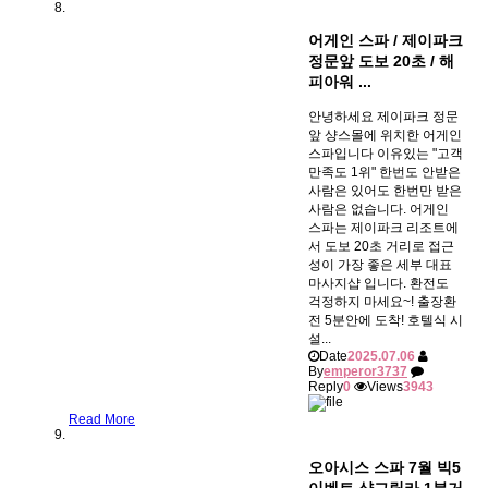
어게인 스파 / 제이파크
정문앞 도보 20초 / 해
피아워 ...
안녕하세요 제이파크 정문
앞 샹스몰에 위치한 어게인
스파입니다 이유있는 "고객
만족도 1위" 한번도 안받은
사람은 있어도 한번만 받은
사람은 없습니다. 어게인
스파는 제이파크 리조트에
서 도보 20초 거리로 접근
성이 가장 좋은 세부 대표
마사지샵 입니다. 환전도
걱정하지 마세요~! 출장환
전 5분안에 도착! 호텔식 시
설...
Date
2025.07.06
By
emperor3737
Reply
0
Views
3943
Read More
오아시스 스파 7월 빅5
이벤트 샹그릴라 1분거