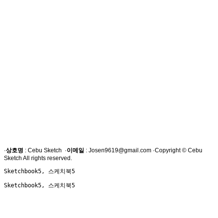
·
상호명
: Cebu Sketch ·
이메일
: Josen9619@gmail.com ·Copyright © Cebu
Sketch All rights reserved.
Sketchbook5, 스케치북5
Sketchbook5, 스케치북5