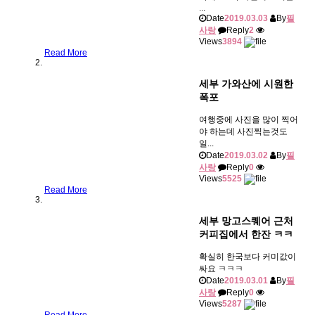
...
Date
2019.03.03
By
필
사랑
Reply
2
Views
3894
Read More
세부 가와산에 시원한
폭포
여행중에 사진을 많이 찍어
야 하는데 사진찍는것도
일...
Date
2019.03.02
By
필
사랑
Reply
0
Views
5525
Read More
세부 망고스퀘어 근처
커피집에서 한잔 ㅋㅋ
확실히 한국보다 커미값이
싸요 ㅋㅋㅋ
Date
2019.03.01
By
필
사랑
Reply
0
Views
5287