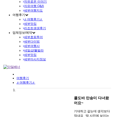
자유로운 이야기
자유여행 Q&A
세부여행지도
여행후기
♬여행후기♬
세부맛집
리조트생생후기
업체정보/예약
세부호핑투어
세부다이빙
세부여행사
네일샵/풀빌라
세부맛집
세부마사지정보
여행후기
♬여행후기♬
콜도바 만송미 다녀왔
어요~
기대하고 같는데 생각보다
작내요 딱 사진에 보이는