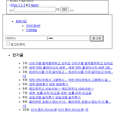
Board Pagination
Prev
1
2
3
4
5
Next
/ 5
GO
회원가입
아이디/비번
인증메일
로그인 유지
인기글
1위.
산미구엘 벌컥벌컥하고 싶어요
산미구엘 벌컥벌컥하고 싶어요
2위.
세부 막탄 출장마사지 세부...
세부 막탄 출장마사지 세부 1등...
3위.
트라이시클 가격 알아보고 ...
트라이시클 가격 알아보고 타세...
+2
4위.
막탄 란타우에서 그랩택시 ...
막탄 란타우에서 그랩택시 잘 ...
5위.
세부 캠핑후기
세부 캠핑후기
6위.
레드하우스 샤브샤브~~
레드하우스 샤브샤브~~
7위.
세부, 보홀 비치 비교글
세부, 보홀 비치 비교글
8위.
보일크랩 솔직후기
보일크랩 솔직후기
9위.
필리핀은 코로나 잡는거 다...
필리핀은 코로나 잡는거 다 틀...
+2
10위.
이거 뭔지 아시는분
이거 뭔지 아시는분
+5