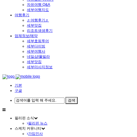
자유여행 Q&A
세부여행지도
여행후기
♬여행후기♬
세부맛집
리조트생생후기
업체정보/예약
세부호핑투어
세부다이빙
세부여행사
네일샵/풀빌라
세부맛집
세부마사지정보
기본
구글
필리핀 소식
필리핀 뉴스
스케치 커뮤니티
가입인사