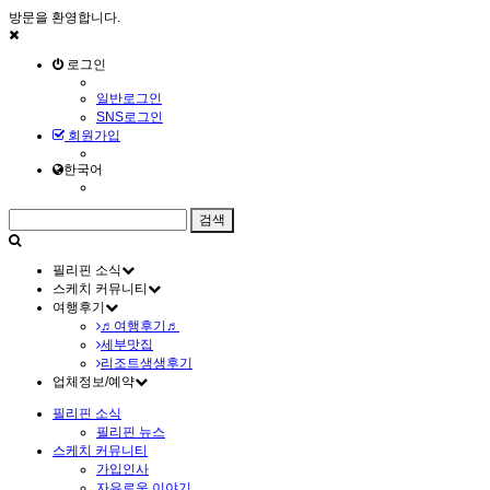
방문을 환영합니다.
로그인
일반로그인
SNS로그인
회원가입
한국어
필리핀 소식
스케치 커뮤니티
여행후기
♬여행후기♬
세부맛집
리조트생생후기
업체정보/예약
필리핀 소식
필리핀 뉴스
스케치 커뮤니티
가입인사
자유로운 이야기