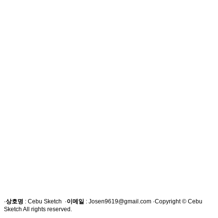
·
상호명
: Cebu Sketch ·
이메일
: Josen9619@gmail.com ·Copyright © Cebu
Sketch All rights reserved.