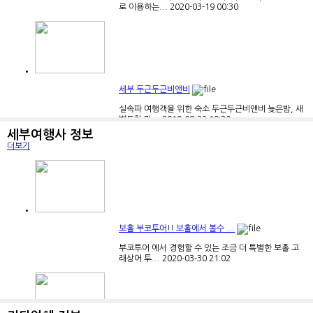
로 이용하는...
2020-03-19
00:30
세부 두근두근비앤비
실속파 여행객을 위한 숙소 두근두근비앤비 늦은밤, 새
벽도착 막...
2019-08-22
19:30
세부여행사 정보
더보기
세부 그랜드네일&왁싱 ~ 공항...
안녕하세요 ~~ 막탄 크림슨리조트 200미터 거리
보홀 부코투어!! 보홀에서 볼수 ...
에 위치...
2019-08-21
12:45
부코투어 에서 경험할 수 있는 조금 더 특별한 보홀 고
래상어 투...
2020-03-30
21:02