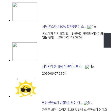
세부 씨엔씨 스쿠버 | 국제공인 ...
가장 먼저 확인 해야 할 사항!! 본인이 취득하는 자격이
국제공인...
2023-02-27
02:07
세부 온스파 / 50% 할인쿠폰이 소...
온스파가 위치하고 있는 건물에는 맛집과 어린이와 성
인을 위한 ...
2026-07-19
02:52
세부 필굿 다이빙 초특급 입국패...
안녕하세요. 필굿다이브 입니다. ​그동안 진행했던 여러
프로모션...
2023-01-29
00:14
세부시티 찐 1등! 더 포레스트 스...
2026-06-07
23:54
막탄 썬마스파 / 힐링만 남는 마...
가격은 최저! 실력은 최고! 갓성비 스 썬마스파 썬마호