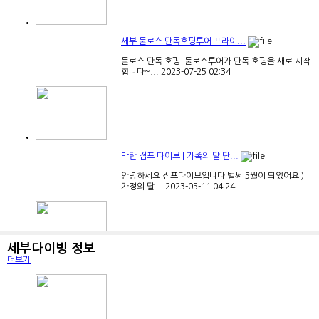
세부 둘로스 단독호핑투어 프라이...
둘로스 단독 호핑 ​ 둘로스투어가 단독 호핑을 새로 시작
합니다~...
2023-07-25
02:34
막탄 점프 다이브 | 가족의 달 단...
안녕하세요 점프다이브입니다 ​벌써 5월이 되었어요:)
가정의 달...
2023-05-11
04:24
세부다이빙 정보
더보기
호핑 홀릭 4월 초특가 이벤트. 쾌...
⭐️카카오톡 문의: hoppingholic ​ 카페에 가입하시면 더
많은 내...
2023-04-11
00:18