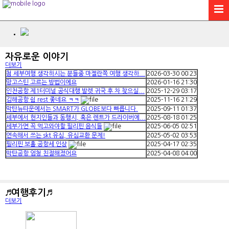
자유로운 이야기
더보기
첨 세부여행 생각하시는 분들중 마젤란쪽 여행 생각하...
2026-03-30
00:23
망고스틴 고르는 방법이에요
2026-01-16
21:30
인천공항 제1터미널 공식대행 발렛 귀국 후 차 찾으실...
2025-12-29
03:17
김해공항 쉼 rest 좋네요 ㅋㅋ
2025-11-16
21:29
막탄뉴타운에서는 SMART가 GLOBE보다 빠릅니다.
2025-09-11
01:37
세부에서 현지인들과 동행시, 혹은 렌트가 드라이버에...
2025-08-18
01:25
세부가면 꼭 먹고와야할 필리핀 음식들
2025-06-05
02:51
연속해서 쓰는 skt 유심, 유심교환 문제!
2025-05-02
03:53
필리핀 보홀 공항세 인상
2025-04-17
02:35
막탄공항 엄청 친절해졌어요
2025-04-08
04:00
♬여행후기♬
더보기