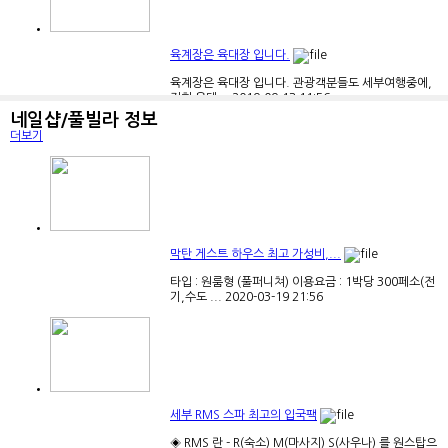
육계장은 육대장 입니다.
육계장은 육대장 입니다. 관광객분들도 세부여행중에,
저희 육대...
2019-09-13
11:56
네일샵/풀빌라 정보
더보기
세부 더락 레스토랑 인사드려요^^*
보름 달처럼 행복 가득한 한가위 되세요
2019-09-07
막탄 게스트 하우스 최고 가성비,...
19:57
타입 : 원룸형 (풀퍼니쳐) 이용요금 : 1박당 300페소(전
기,수도 ...
2020-03-19
21:56
세부레스토랑 (SEAFOODPARTY REST...
새롭게 오픈한 막탄에 위치한 씨푸드파티 레스토랑 입
세부 RMS 스파 최고의 입국팩
니다. 저렴...
2019-08-29
21:31
◈ RMS 란 - R(숙소) M(마사지) S(사우나) 를 원스탑으