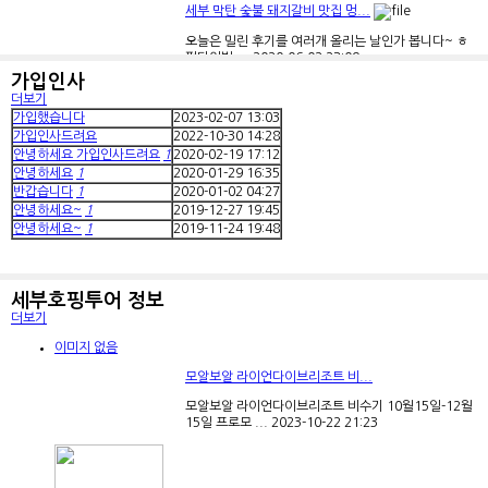
세부 막탄 숯불 돼지갈비 맛집 멍...
오늘은 밀린 후기를 여러개 올리는 날인가 봅니다~ ㅎ
펀다이빙 ...
2020-06-02
23:09
가입인사
더보기
가입했습니다
2023-02-07
13:03
가입인사드려요
2022-10-30
14:28
안녕하세요 가입인사드려요
1
2020-02-19
17:12
안녕하세요
1
2020-01-29
16:35
막탄 GG블루
반갑습니다
1
2020-01-02
04:27
안녕하세요~
1
2019-12-27
19:45
전갠적으로세부를여행삼아 많이놀러왔어요^^ 지
안녕하세요~
1
2019-11-24
19:48
금은2달살...
2020-05-08
00:21
세부호핑투어 정보
더보기
이미지 없음
세부 모닝글로리 다녀왔는데 넘 ...
모알보알 라이언다이브리조트 비...
댓가성후기라기보다는 여기 후기보고 왔는데.. 아 넘맛
모알보알 라이언다이브리조트 비수기 10월15일-12월
있어요ㅎ ...
2020-02-10
01:41
15일 프로모 ...
2023-10-22
21:23