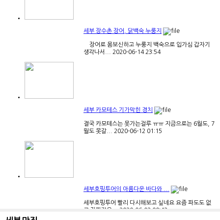
세부 장수촌 장어, 닭백숙 누룽지
장어로 몸보신하고 누룽지 백숙으로 입가심 갑자기
생각나서...
2020-06-14
23:54
세부 카모테스 기가막힌 경치
결국 카모테스는 못가는걸루 ㅠㅠ 지금으로는 6월도, 7
월도 못갈...
2020-06-12
01:15
세부호핑투어의 아름다운 바다와 ...
세부호핑투어 빨리 다시해보고 싶네요 요즘 파도도 없
고 장판같은...
2020-06-02
00:42