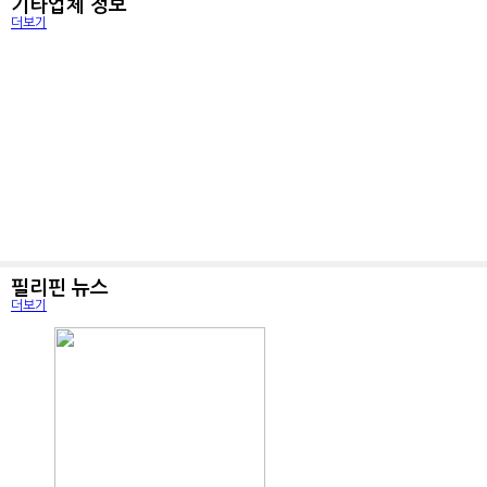
기타업체 정보
세부 네일샵 베르니 네일샵
더보기
세부에서 가장 사랑스러운 그곳! 베르니네일입니다. 안
보홀여행 길잡이 가이드맨입니다
녕하세요....
2019-07-29
02:53
[출처] ■□가이드맨 보홀 오픈 !■□한국인 가이드와
단독으로 리조...
2019-08-22
19:15
필리핀 뉴스
더보기