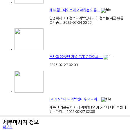
세부 점프다이브에 와야하는 이유...
​안녕하세요!! 점프다이브입니다 :) ​​ 점프는 지금 여름
특가중...
2023-07-04
00:53
세부 악동호핑 12세미만 무료 이...
우리 사장님 대체 언제 정신 차릴까요?~~~!(정신안차
릴건데 정신...
2023-02-24
03:57
무사고 22주년 기념 CCDC 다이브 ...
2023-02-27
02:09
PADI 5스타 다이브센터 위너다이...
세부 마리곤돈 비치에 위치한 PADI 5 스타 다이브센터
위너다이...
2023-02-27
02:08
세부마사지 정보
더보기