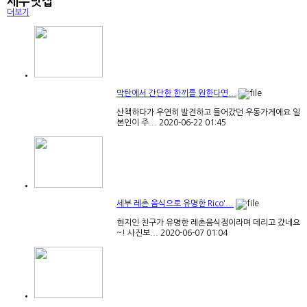
세부맛집
더보기
세부여행후기 가비리조트 가성비 ...
여기는 가성비가 아주 좋아요 저녁이 되면 수영장도 정
막탄에서 간단한 한끼를 원한다면...
말 화려하...
2020-05-23
23:46
산책하다가 우연히 발견하고 들어갔던 우동가게에요 일
본인이 주...
2020-06-22
01:45
세부여행, 멋진 세부 두짓타니 리...
모던한 세련된 느낌의 세부 리조트 세부 두짓타니
세부 레촌 음식으로 유명한 Rico'...
리조트...
2020-05-19
13:26
현지인 친구가 유명한 레촌음식점이라며 데리고 갔네요
~! 사진보...
2020-06-07
01:04