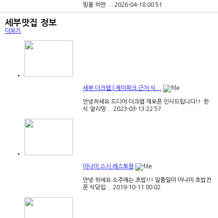
핑을 하면 ...
2026-04-18
00:51
세부맛집 정보
더보기
세부 파라다이스 출장마사지 아이...
세부, 막탄에 소문난 2차 가능한 출장마사지샵입니다.
세부 마사...
2025-10-19
09:49
세부 더크랩 | 제이파크 근처 식...
안녕하세요 드디어 더크랩 재오픈 인사드립니다!! ​ 한
식.알리망...
2023-03-13
22:57
막탄 오션마사지 / 입국팩 9GB 유...
안녕하세요. 오션마사지입니다:) 언제 다시 세부를 찾아
와도 늘 ...
2025-09-14
02:28
미나미 스시 레스토랑
안녕 하세요 소주에는 초밥!!! 일품일미 미나미 초밥전
문 식당입...
2019-10-11
00:02